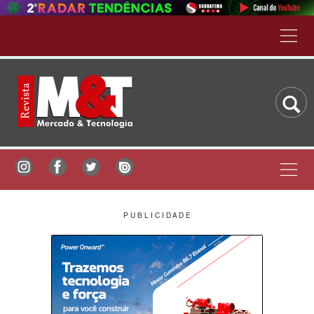
P U B L I C I D A D E