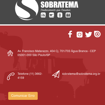
Av. Francisco Matarazzo, 404 Cj. 701/703 Água Branca - CEP
05001-000 São Paulo/SP
Telefone (11) 3662-
sobratema@sobratema.org.br
4159
Comunicar Erro