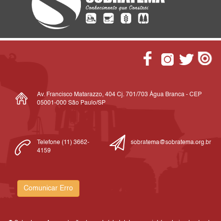
Av. Francisco Matarazzo, 404 Cj. 701/703 Água Branca - CEP
05001-000 São Paulo/SP
Telefone (11) 3662-
sobratema@sobratema.org.br
4159
Comunicar Erro