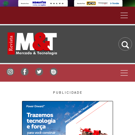
P U B L I C I D A D E