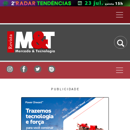
P U B L I C I D A D E