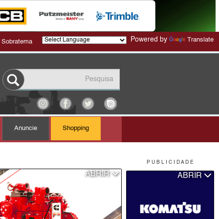
Powered by
Translate
 Sobratema
Anuncie
Shopping
P U B L I C I D A D E
ABRIR
ABRIR