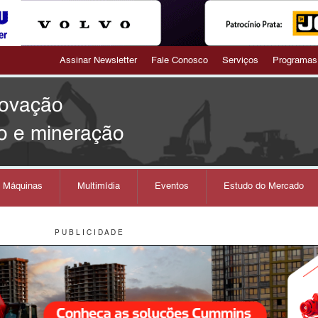
Assinar Newsletter
Fale Conosco
Serviços
Programas
novação
o e mineração
s Máquinas
Multimídia
Eventos
Estudo do Mercado
P U B L I C I D A D E