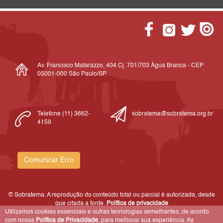
Av. Francisco Matarazzo, 404 Cj. 701/703 Água Branca - CEP
05001-000 São Paulo/SP
Telefone (11) 3662-
sobratema@sobratema.org.br
4159
Comunicar Erro
© Sobratema. A reprodução do conteúdo total ou parcial é autorizada, desde
que citada a fonte.
Política de privacidade
Utilizamos cookies essenciais e outras tecnologias semelhantes, de acordo
com nossa
Política de Privacidade
, para melhorar sua experiência. As