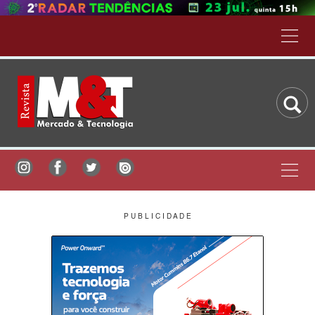
P U B L I C I D A D E