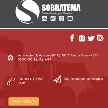
Av. Francisco Matarazzo, 404 Cj. 701/703 Água Branca - CEP
05001-000 São Paulo/SP
Telefone (11) 3662-
sobratema@sobratema.org.br
4159
Comunicar Erro