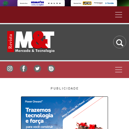
P U B L I C I D A D E