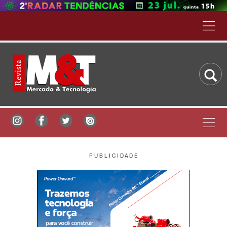
P U B L I C I D A D E