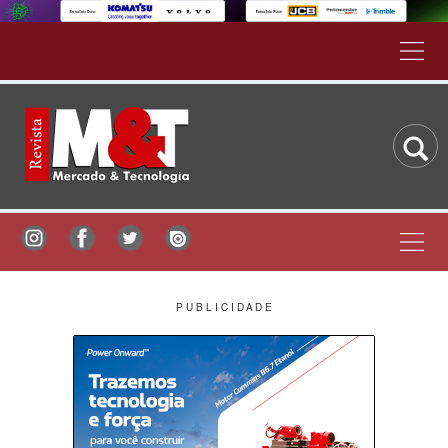
P U B L I C I D A D E