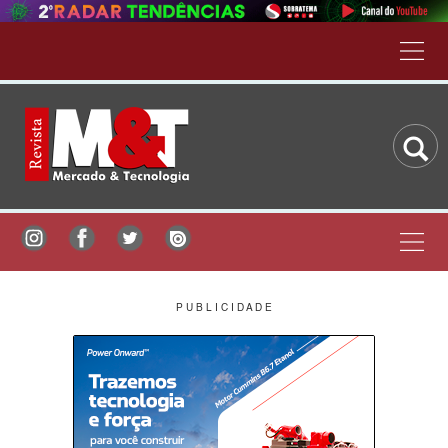
P U B L I C I D A D E