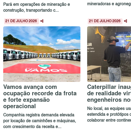
mineradoras e agronegóc
Pará em operações de mineração e
construção, transportando c...
21 DE JULHO 2026
21 DE JULHO 2026
Vamos avança com
Caterpillar ina
ocupação recorde da frota
de realidade vir
e forte expansão
engenheiros n
operacional
No local, as equipes u
estendida e protótipos d
Companhia registra demanda elevada
colaborar entre continen
por locação de caminhões e máquinas,
com crescimento da receita e...