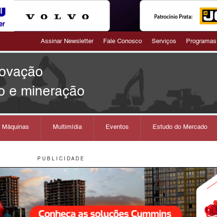
Assinar Newsletter
Fale Conosco
Serviços
Programas
novação
o e mineração
s Máquinas
Multimídia
Eventos
Estudo do Mercado
P U B L I C I D A D E