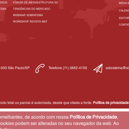
ÍDEOS
FÓRUM DE INFRAESTRUTURA GC
MÍDIA 
TEMA
TENDÊNCIAS DO MERCADO
CALEN
WEBINAR SOBRATEMA
EDITO
WORKSHOP REVISTA M&T
CONTA
1-000 São Paulo/SP
Telefone (11) 3662-4159
sobratema@so
do total ou parcial é autorizada, desde que citada a fonte.
Política de privacidade
 semelhantes, de acordo com nossa
Política de Privacidade
,
 cookies podem ser alteradas no seu navegador da web. Ao