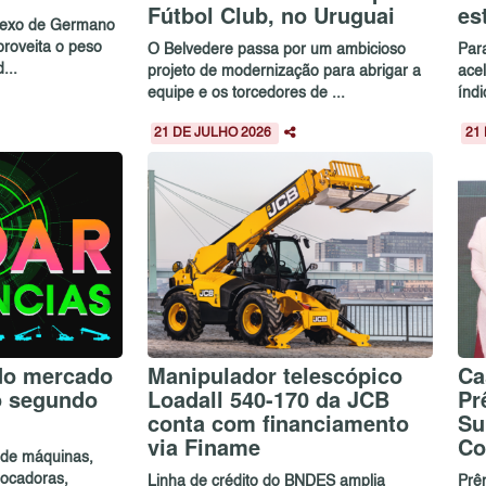
Fútbol Club, no Uruguai
es
plexo de Germano
proveita o peso
O Belvedere passa por um ambicioso
Par
...
projeto de modernização para abrigar a
ace
equipe e os torcedores de ...
índ
21 DE JULHO 2026
21
do mercado
Manipulador telescópico
Ca
o segundo
Loadall 540-170 da JCB
Pr
conta com financiamento
Su
via Finame
Co
a de máquinas,
 locadoras,
Linha de crédito do BNDES amplia
Prê