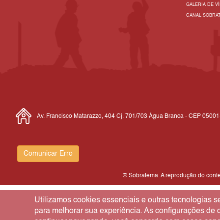
GALERIA DE V
CANAL SOBRA
Av. Francisco Matarazzo, 404 Cj. 701/703 Água Branca - CEP 0500
Comunicar Erro
© Sobratema. A reprodução do conteú
Utilizamos cookies essenciais e outras tecnologias
para melhorar sua experiência. As configurações de