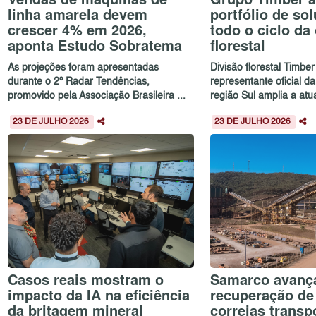
linha amarela devem
portfólio de so
crescer 4% em 2026,
todo o ciclo da
aponta Estudo Sobratema
florestal
As projeções foram apresentadas
Divisão florestal Timber
durante o 2º Radar Tendências,
representante oficial d
promovido pela Associação Brasileira ...
região Sul amplia a atu
23 DE JULHO 2026
23 DE JULHO 2026
Casos reais mostram o
Samarco avanç
impacto da IA na eficiência
recuperação de
da britagem mineral
correias transp