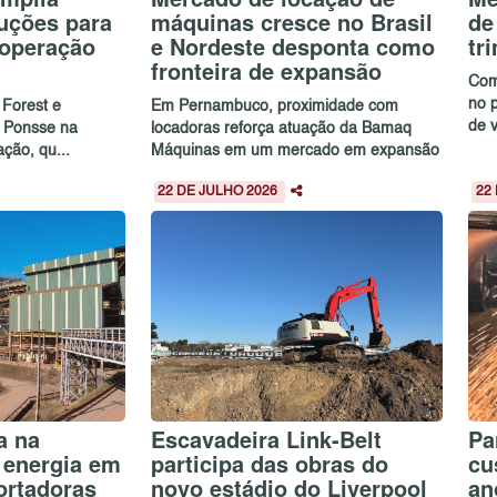
luções para
máquinas cresce no Brasil
de
 operação
e Nordeste desponta como
tr
fronteira de expansão
Com
no 
 Forest e
Em Pernambuco, proximidade com
de 
a Ponsse na
locadoras reforça atuação da Bamaq
ação, qu...
Máquinas em um mercado em expansão
22 DE JULHO 2026
22
a na
Escavadeira Link-Belt
Pa
 energia em
participa das obras do
cu
ortadoras
novo estádio do Liverpool
an