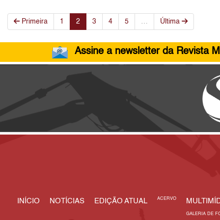
Primeira
1
2
3
4
5
…
Última
Assine a newsletter da Revista M
ACERVO
INÍCIO
NOTÍCIAS
EDIÇÃO ATUAL
MULTIMÍD
GALERIA DE F