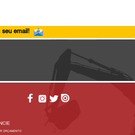
 seu email!
NCIE
AR ORÇAMENTO