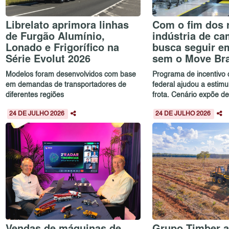
Librelato aprimora linhas
Com o fim dos 
de Furgão Alumínio,
indústria de c
Lonado e Frigorífico na
busca seguir em
Série Evolut 2026
sem o Move Bra
Modelos foram desenvolvidos com base
Programa de incentivo
em demandas de transportadores de
federal ajudou a estim
diferentes regiões
frota. Cenário expõe de
24 DE JULHO 2026
24 DE JULHO 2026
Vendas de máquinas de
Grupo Timber a