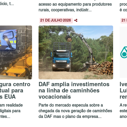
io, t...
acesso ao equipamento para produtores
pro
rurais, cooperativas, indústr...
é c
21 DE JULHO 2026
21
ugura centro
DAF amplia investimentos
Iv
tual para
na linha de caminhões
Lu
os EUA
vocacionais
re
sam realidade
Parte do mercado especula sobre a
A r
igitais para
chegada da nova geração de caminhões
est
tes...
da DAF mas o plano da empresa...
ano