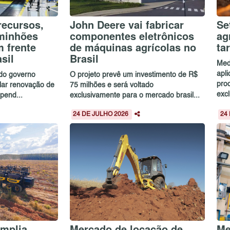
recursos,
John Deere vai fabricar
Se
aminhões
componentes eletrônicos
ag
 frente
de máquinas agrícolas no
ta
sil
Brasil
Med
apl
 do governo
O projeto prevê um investimento de R$
pro
ular renovação de
75 milhões e será voltado
excl
pend...
exclusivamente para o mercado brasil...
24 DE JULHO 2026
24
mplia
Mercado de locação de
Me