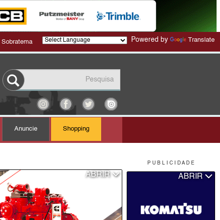
Powered by
Translate
 Sobratema
Anuncie
Shopping
P U B L I C I D A D E
ABRIR
ABRIR