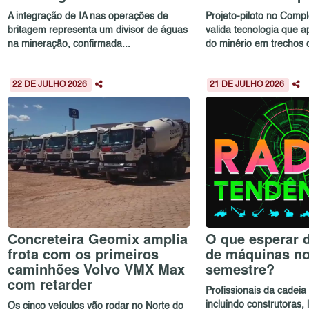
A integração de IA nas operações de
Projeto-piloto no Com
britagem representa um divisor de águas
valida tecnologia que a
na mineração, confirmada...
do minério em trechos d
22 DE JULHO 2026
21 DE JULHO 2026
Concreteira Geomix amplia
O que esperar 
frota com os primeiros
de máquinas n
caminhões Volvo VMX Max
semestre?
com retarder
Profissionais da cadei
incluindo construtoras,
Os cinco veículos vão rodar no Norte do