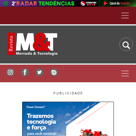
P U B L I C I D A D E