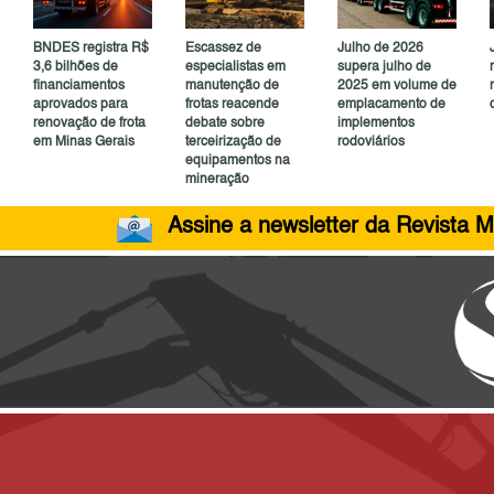
BNDES registra R$
Escassez de
Julho de 2026
3,6 bilhões de
especialistas em
supera julho de
financiamentos
manutenção de
2025 em volume de
aprovados para
frotas reacende
emplacamento de
renovação de frota
debate sobre
implementos
em Minas Gerais
terceirização de
rodoviários
equipamentos na
mineração
Assine a newsletter da Revista M