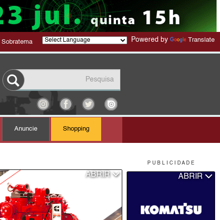
Powered by
Translate
 Sobratema
Anuncie
Shopping
P U B L I C I D A D E
ABRIR
ABRIR