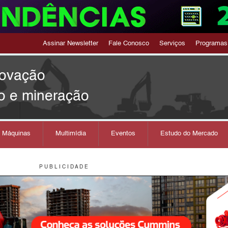
Assinar Newsletter
Fale Conosco
Serviços
Programas
novação
o e mineração
s Máquinas
Multimídia
Eventos
Estudo do Mercado
P U B L I C I D A D E