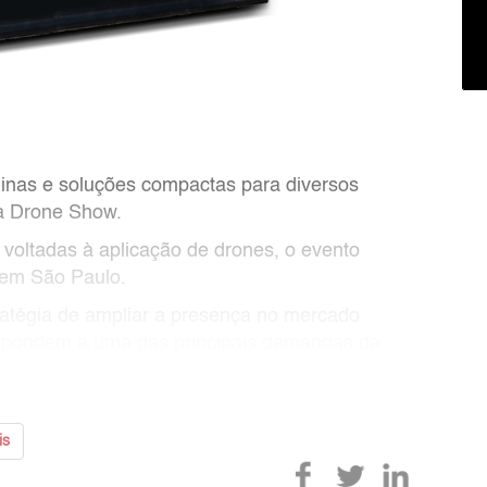
uinas e soluções compactas para diversos
da Drone Show.
 voltadas à aplicação de drones, o evento
 em São Paulo.
ratégia de ampliar a presença no mercado
espondem a uma das principais demandas da
erias de drones pulverizadores.<
is