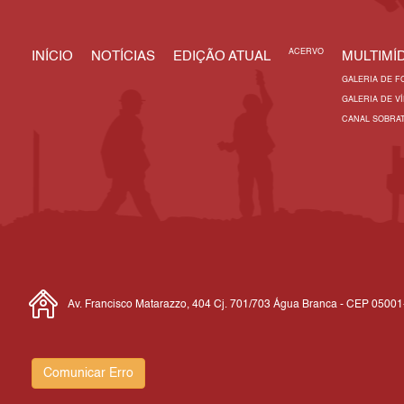
ACERVO
INÍCIO
NOTÍCIAS
EDIÇÃO ATUAL
MULTIMÍD
GALERIA DE F
GALERIA DE V
CANAL SOBRA
Av. Francisco Matarazzo, 404 Cj. 701/703 Água Branca - CEP 0500
Comunicar Erro