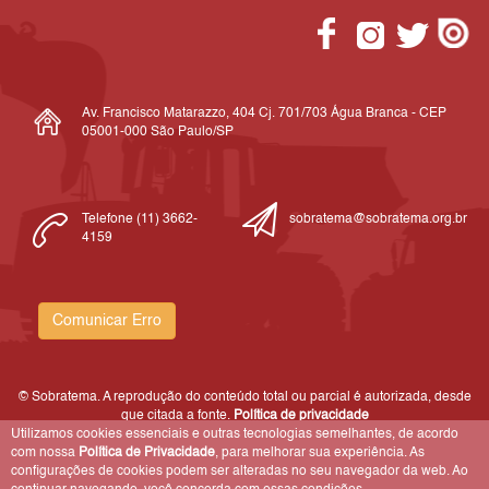
Av. Francisco Matarazzo, 404 Cj. 701/703 Água Branca - CEP
05001-000 São Paulo/SP
Telefone (11) 3662-
sobratema@sobratema.org.br
4159
Comunicar Erro
© Sobratema. A reprodução do conteúdo total ou parcial é autorizada, desde
que citada a fonte.
Política de privacidade
Utilizamos cookies essenciais e outras tecnologias semelhantes, de acordo
com nossa
Política de Privacidade
, para melhorar sua experiência. As
configurações de cookies podem ser alteradas no seu navegador da web. Ao