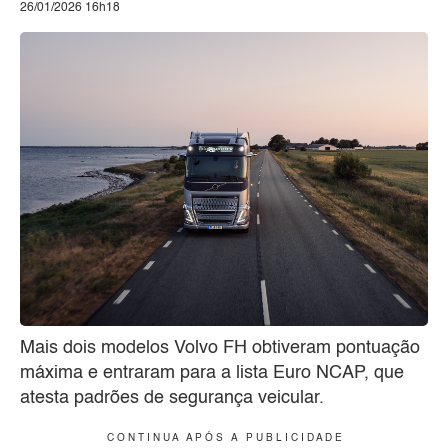
26/01/2026 16h18
Mais dois modelos Volvo FH obtiveram pontuação
máxima e entraram para a lista Euro NCAP, que
atesta padrões de segurança veicular.
C O N T I N U A A P Ó S A P U B L I C I D A D E