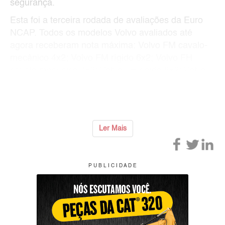
segurança.
Esta foi a terceira rodada de avaliações da Euro
NCAP. Todos os modelos Volvo avaliados até
agora receberam nota máxima: Volvo FM cavalo-
mecânico 4x2; Volvo FM rígido 6x2; Volvo FH
cavalo-mecânico 4x2; Volvo FH rígido 6x2; Volvo
FH Aero cavalo-mecânico 4x2; e Volvo FH Aero
rígido 6x2
...
Ler Mais
P U B L I C I D A D E