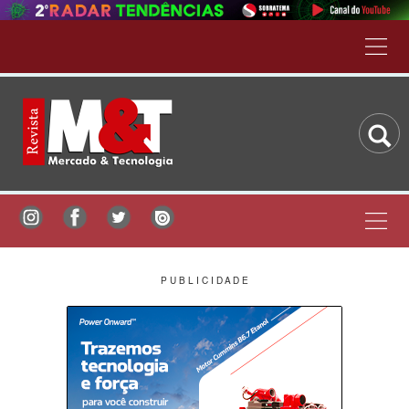
P U B L I C I D A D E