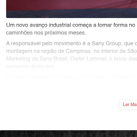
Um novo avanço industrial começa a tomar forma no 
caminhões nos próximos meses.
A responsável pelo movimento é a Sany Group, que c
montagem na região de Campinas, no interior de São
Marketing da Sany Brasil, Dieter Lommer, o início da
semestre deste ano.
Estratégia acelera implantação da fábrica - Diferente
utilizar um galpão já existente, justamente para redu
...
Ler Ma