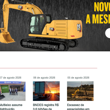
07 de agosto 2026
06 de agosto 2026
05 de agosto 2026
Multieixo assume
BNDES registra R$
Escassez de
distribuição
3,6 bilhões de
especialistas em