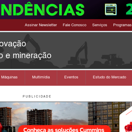
Assinar Newsletter
Fale Conosco
Serviços
Programas
novação
o e mineração
s Máquinas
Multimídia
Eventos
Estudo do Mercado
P U B L I C I D A D E