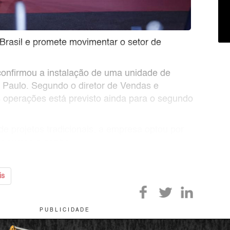
Brasil e promete movimentar o setor de
onfirmou a instalação de uma unidade de
 Paulo. Segundo o diretor de Vendas e
s operações está previsto ainda para o segundo
 de projetos tradicionais, a empresa optou por
zir custos e ganha
is
P U B L I C I D A D E