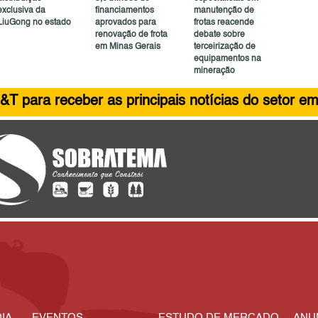
exclusiva da
financiamentos
manutenção de
LiuGong no estado
aprovados para
frotas reacende
renovação de frota
debate sobre
em Minas Gerais
terceirização de
equipamentos na
mineração
&T para receber as principais notícias do setor em
IA
EVENTOS
ESTUDO DE MERCADO
ANU