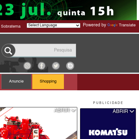
Powered by
Translate
 Sobratema
Anuncie
Shopping
P U B L I C I D A D E
ABRIR
ABRIR