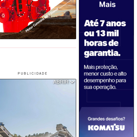
P U B L I C I D A D E
ABRIR