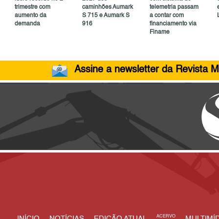
trimestre com
caminhões Aumark
telemetria passam
aumento da
S 715 e Aumark S
a contar com
demanda
916
financiamento via
Finame
Assine a newsletter da Revista M
ACERVO
INÍCIO
NOTÍCIAS
EDIÇÃO ATUAL
MULTIMÍD