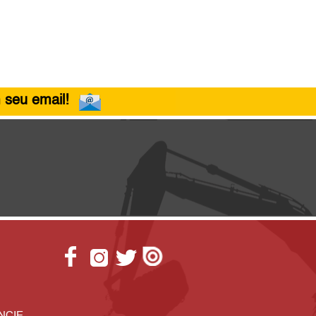
 seu email!
NCIE