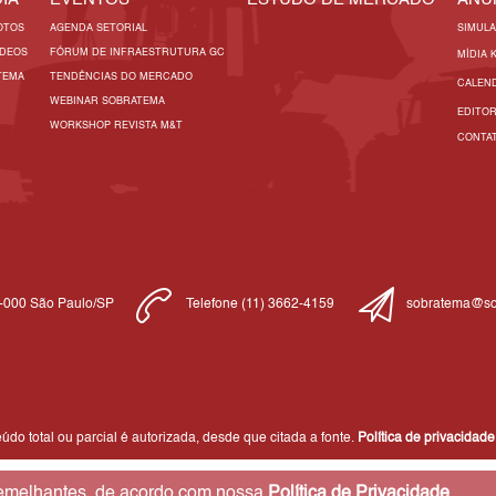
OTOS
AGENDA SETORIAL
SIMUL
ÍDEOS
FÓRUM DE INFRAESTRUTURA GC
MÍDIA 
TEMA
TENDÊNCIAS DO MERCADO
CALEN
WEBINAR SOBRATEMA
EDITO
WORKSHOP REVISTA M&T
CONTA
1-000 São Paulo/SP
Telefone (11) 3662-4159
sobratema@so
do total ou parcial é autorizada, desde que citada a fonte.
Política de privacidade
 semelhantes, de acordo com nossa
Política de Privacidade
,