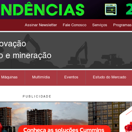
Assinar Newsletter
Fale Conosco
Serviços
Programas
novação
o e mineração
s Máquinas
Multimídia
Eventos
Estudo do Mercado
P U B L I C I D A D E