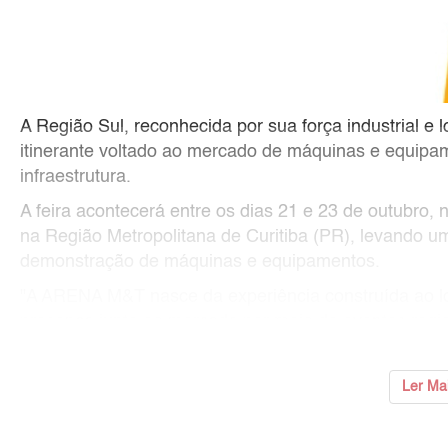
A Região Sul, reconhecida por sua força industrial e
itinerante voltado ao mercado de máquinas e equipa
infraestrutura.
A feira acontecerá entre os dias 21 e 23 de outubro,
na Região Metropolitana de Curitiba (PR), levando um
demonstração de máquinas e equipamentos.
"A ARENA M&T nasce da experiência construída ao 
presença junto ao mercado por meio de eventos regio
...
Ler Ma