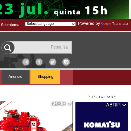
Powered by
Translate
 Sobratema
Anuncie
Shopping
P U B L I C I D A D E
ABRIR
ABRIR