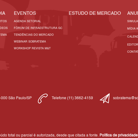
IA
EVENTOS
ESTUDO DE MERCADO
ANU
OTOS
AGENDA SETORIAL
SIMUL
ÍDEOS
FÓRUM DE INFRAESTRUTURA GC
MÍDIA 
TEMA
TENDÊNCIAS DO MERCADO
CALEN
WEBINAR SOBRATEMA
EDITO
WORKSHOP REVISTA M&T
CONTA
1-000 São Paulo/SP
Telefone (11) 3662-4159
sobratema@so
do total ou parcial é autorizada, desde que citada a fonte.
Política de privacidade