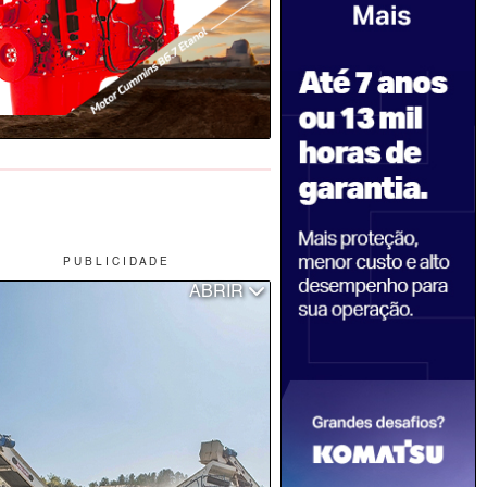
P U B L I C I D A D E
ABRIR