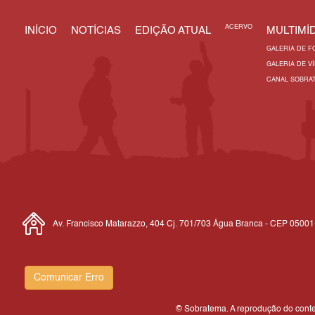
ACERVO
INÍCIO
NOTÍCIAS
EDIÇÃO ATUAL
MULTIMÍD
GALERIA DE F
GALERIA DE V
CANAL SOBRA
Av. Francisco Matarazzo, 404 Cj. 701/703 Água Branca - CEP 0500
Comunicar Erro
© Sobratema. A reprodução do conteú