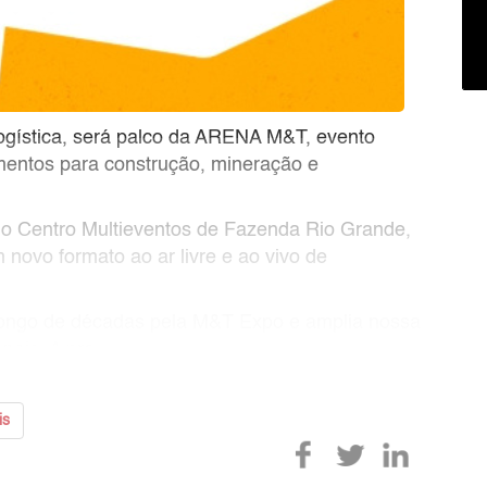
 logística, será palco da ARENA M&T, evento
mentos para construção, mineração e
 no Centro Multieventos de Fazenda Rio Grande,
 novo formato ao ar livre e ao vivo de
longo de décadas pela M&T Expo e amplia nossa
nais. A pro
is