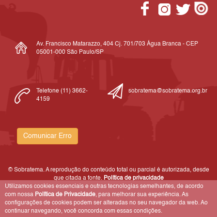
Av. Francisco Matarazzo, 404 Cj. 701/703 Água Branca - CEP
05001-000 São Paulo/SP
Telefone (11) 3662-
sobratema@sobratema.org.br
4159
Comunicar Erro
© Sobratema. A reprodução do conteúdo total ou parcial é autorizada, desde
que citada a fonte.
Política de privacidade
Utilizamos cookies essenciais e outras tecnologias semelhantes, de acordo
com nossa
Política de Privacidade
, para melhorar sua experiência. As
configurações de cookies podem ser alteradas no seu navegador da web. Ao
continuar navegando, você concorda com essas condições.