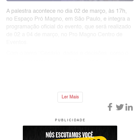
A palestra acontece no dia 02 de março, às 17h,
no Espaço Pró Magno, em São Paulo, e integra a
programação oficial do evento, que será realizado
de 02 a 04 de março, no Pro Magno Centro de
Eventos.
Com o tema “Cenário, dados e decisões: como o
locador se prepara para 2026”, Mônica Zambolini
vai apresentar uma leitura estratégica do mercado
da construç
...
Ler Mais
P U B L I C I D A D E