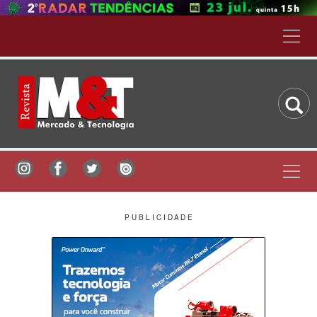
P U B L I C I D A D E