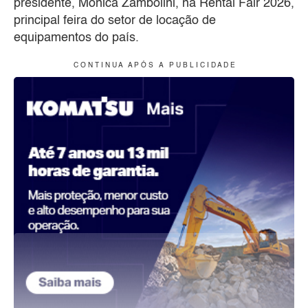
presidente, Mônica Zambolini, na Rental Fair 2026,
principal feira do setor de locação de
equipamentos do país.
C O N T I N U A A P Ó S A P U B L I C I D A D E