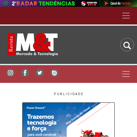
P U B L I C I D A D E