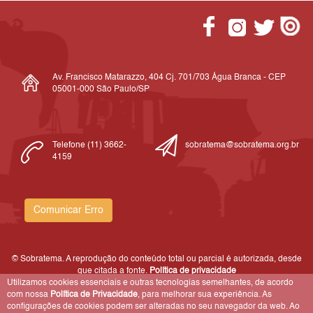
Av. Francisco Matarazzo, 404 Cj. 701/703 Água Branca - CEP
05001-000 São Paulo/SP
Telefone (11) 3662-
sobratema@sobratema.org.br
4159
Comunicar Erro
© Sobratema. A reprodução do conteúdo total ou parcial é autorizada, desde
que citada a fonte.
Política de privacidade
Utilizamos cookies essenciais e outras tecnologias semelhantes, de acordo
com nossa
Política de Privacidade
, para melhorar sua experiência. As
configurações de cookies podem ser alteradas no seu navegador da web. Ao