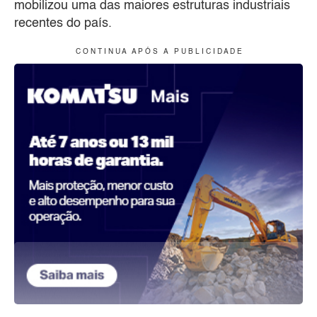
mobilizou uma das maiores estruturas industriais
recentes do país.
C O N T I N U A A P Ó S A P U B L I C I D A D E