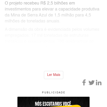
O projeto recebeu R$ 2,5 bilhões em
investimentos para elevar a capacidade produtiva
da Mina de Serra Azul de 1,5 milhão para 4,5
milhões de toneladas anuais.
A dimensão da obra é evidenciada pelos volumes
empregados: 17 mil toneladas de estruturas
metálicas e equipamentos, 700 quilômetros de
cabos elétricos, 35 mil metros cúbicos de concreto,
2,5 milhões de metros cúbicos de movimentação
de terra e
...
Ler Mais
P U B L I C I D A D E