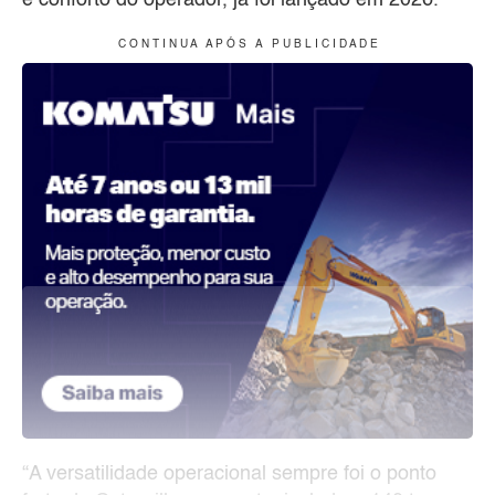
e conforto do operador, já foi lançado em 2026.
C O N T I N U A A P Ó S A P U B L I C I D A D E
“A versatilidade operacional sempre foi o ponto