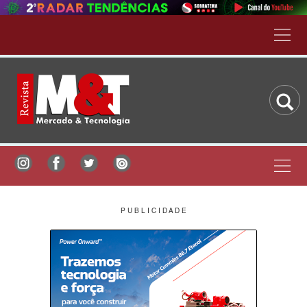
P U B L I C I D A D E