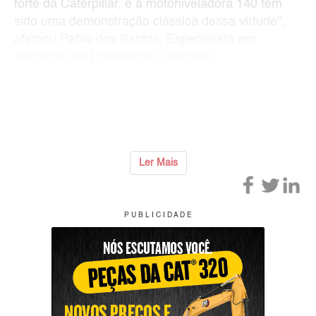
forte da Caterpillar, e a motoniveladora 140 tem
sido uma demonstração clássica dessa virtude”,
afirmou Pablo dos Santos, Especialista em
Aplicação de Produto da Caterpillar.
Dos Santos afirma que a versatilidade da máquina,
que a tornou muito popular entre frotas de locação,
bem como entre contratos governamentais
...
Ler Mais
P U B L I C I D A D E