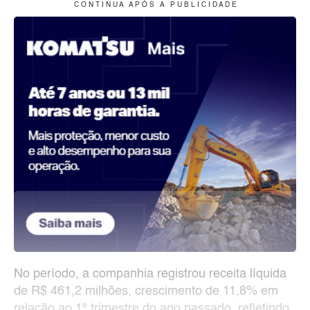
C O N T I N U A A P Ó S A P U B L I C I D A D E
No período, a companhia registrou receita líquida
de R$ 461,2 milhões, crescimento de 11,8% em
relação ao 1º trimestre do ano passado, refletindo