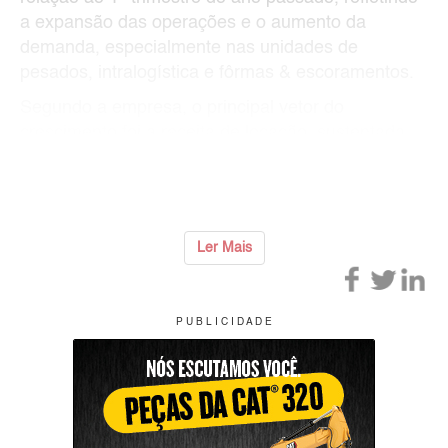
a expansão das operações e o aumento da
demanda, especialmente nas unidades de
pesados, intralogística e fôrmas & escoramentos.
Segundo a empresa, o principal vetor do
crescimento foi a receita de locação, sustentada
pela expansão do volume operacional e pelo
avan&
...
Ler Mais
P U B L I C I D A D E