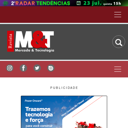
P U B L I C I D A D E