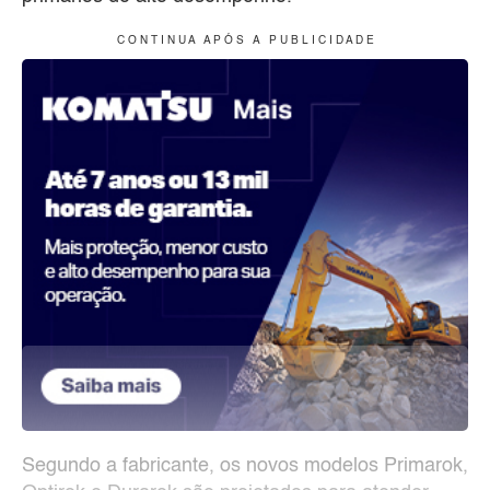
C O N T I N U A A P Ó S A P U B L I C I D A D E
Segundo a fabricante, os novos modelos Primarok,