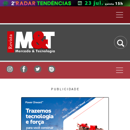
P U B L I C I D A D E