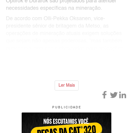
Optirok e Durarok são projetados para atender
necessidades específicas na mineração.
De acordo com Olli-Pekka Oksanen, vice-
presidente sênior de britagem da Metso, as
operações de mineração atuais exigem soluções
que sejam não apenas poderosas, “mas também
previsíveis, seguras e otimizadas para aplicações
específicas”.
Ele desta
...
Ler Mais
P U B L I C I D A D E