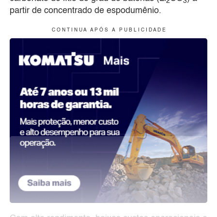
2
3
partir de concentrado de espodumênio.
C O N T I N U A A P Ó S A P U B L I C I D A D E