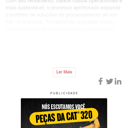
Com alto rendimento, baixos custos operacionais e
mais sustentável, o processo aprimorado expande
o portfólio de soluções de processamento de íon-
lítio da empresa, "fortalecendo a posição como
fornecedora de tecnologias para processamento
de minerais críticos essenciais para a transição
energética global”.
“
...
Ler Mais
P U B L I C I D A D E