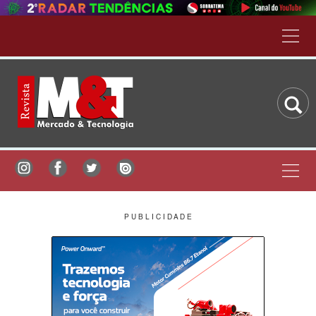
P U B L I C I D A D E