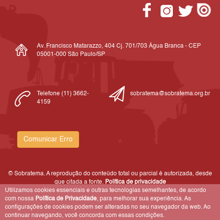
Av. Francisco Matarazzo, 404 Cj. 701/703 Água Branca - CEP
05001-000 São Paulo/SP
Telefone (11) 3662-
sobratema@sobratema.org.br
4159
Comunicar Erro
© Sobratema. A reprodução do conteúdo total ou parcial é autorizada, desde
que citada a fonte.
Política de privacidade
Utilizamos cookies essenciais e outras tecnologias semelhantes, de acordo
com nossa
Política de Privacidade
, para melhorar sua experiência. As
configurações de cookies podem ser alteradas no seu navegador da web. Ao
continuar navegando, você concorda com essas condições.