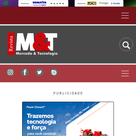
P U B L I C I D A D E