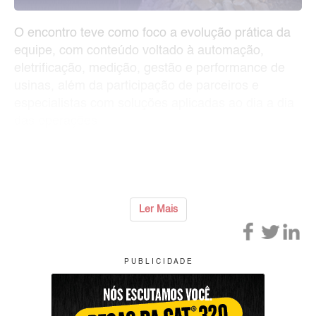
O encontro teve como foco a evolução prática da
equipe, com conteúdo voltado à automação,
eletrificação, medição, gestão e performance de
usinas, além da participação de parceiros e
especialistas com soluções aplicadas ao dia a dia
das operações.
Também fez parte da programação uma palestra
sobre técnicas
...
Ler Mais
P U B L I C I D A D E