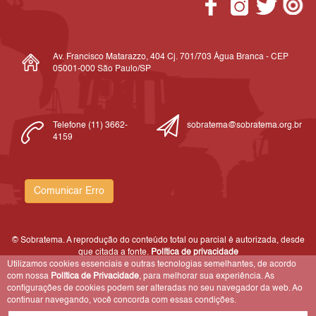
Av. Francisco Matarazzo, 404 Cj. 701/703 Água Branca - CEP
05001-000 São Paulo/SP
Telefone (11) 3662-
sobratema@sobratema.org.br
4159
Comunicar Erro
© Sobratema. A reprodução do conteúdo total ou parcial é autorizada, desde
que citada a fonte.
Política de privacidade
Utilizamos cookies essenciais e outras tecnologias semelhantes, de acordo
com nossa
Política de Privacidade
, para melhorar sua experiência. As
configurações de cookies podem ser alteradas no seu navegador da web. Ao
continuar navegando, você concorda com essas condições.