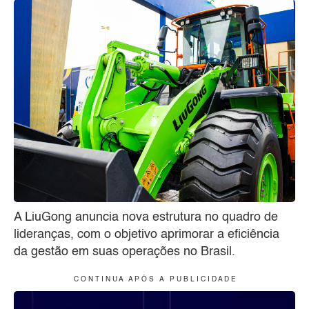
A LiuGong anuncia nova estrutura no quadro de
lideranças, com o objetivo aprimorar a eficiência
da gestão em suas operações no Brasil.
C O N T I N U A A P Ó S A P U B L I C I D A D E