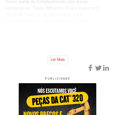
Como parte do fortalecimento das áreas
estratégicas, Diego Bilharino Zolezi assume o
cargo de head de departamento, com
responsabilidade sobre licitação, produto,
pavimentação e marketing.
Na mesma estrutura, Luís Fernando Godinho
passa a atuar como gere
...
Ler Mais
P U B L I C I D A D E