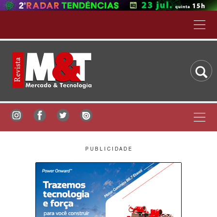
P U B L I C I D A D E