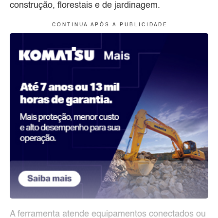
construção, florestais e de jardinagem.
C O N T I N U A A P Ó S A P U B L I C I D A D E
A ferramenta atende equipamentos conectados ou