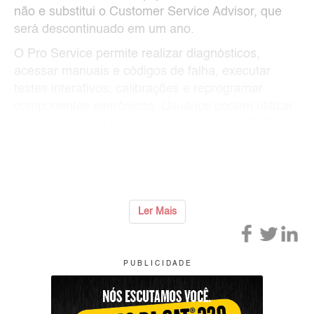
não e substitui o Customer Service Advisor, que
será descontinuado em um ano.
O Pro Service permite realizar diagnósticos,
acessar manuais e códigos de falha, executar
testes interativos, calibrações e reprogramar
componentes eletrônicos. Usuários podem utilizar
os recursos com uma licença anual de US$ 195
por máquina.
O acesso ocorre
...
Ler Mais
P U B L I C I D A D E