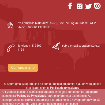
Av. Francisco Matarazzo, 404 Cj. 701/703 Água Branca - CEP
05001-000 São Paulo/SP
Telefone (11) 3662-
sobratema@sobratema.org.br
4159
Comunicar Erro
© Sobratema. A reprodução do conteúdo total ou parcial é autorizada, desde
que citada a fonte.
Política de privacidade
Utilizamos cookies essenciais e outras tecnologias semelhantes, de acordo
com nossa
Política de Privacidade
, para melhorar sua experiência. As
configurações de cookies podem ser alteradas no seu navegador da web. Ao
continuar navegando, você concorda com essas condições.