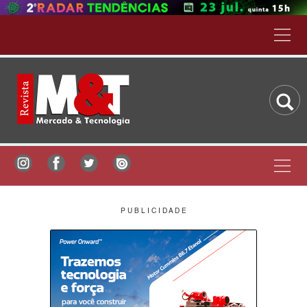
P U B L I C I D A D E