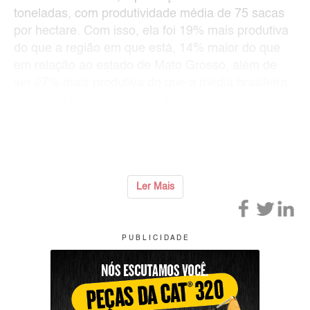
toneladas, com produtividade média de 75 sacas
por hectare. Com isso, ela foi 19% mais produtiva
do que a região em que está, 14% maior do que
em relação ao estado de Mato Grosso, além de
ser 27% mais produtiva do que a média brasileira
durante o mesmo período, segundo dados da
Conab.
“A Fazenda Conectada é um lab
...
Ler Mais
P U B L I C I D A D E