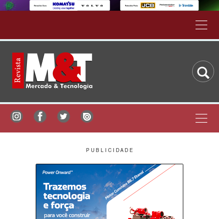
P U B L I C I D A D E