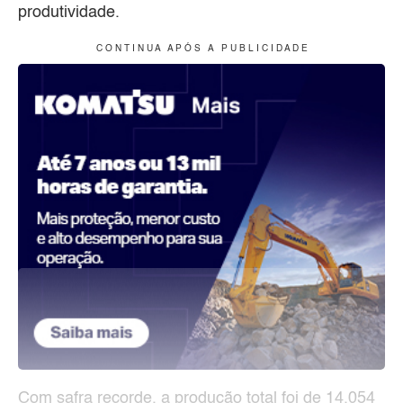
produtividade.
C O N T I N U A A P Ó S A P U B L I C I D A D E
Com safra recorde, a produção total foi de 14.054