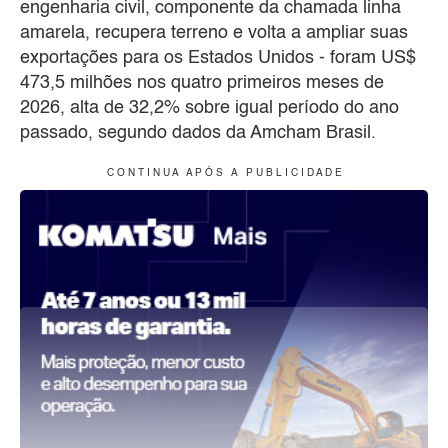
engenharia civil, componente da chamada linha
amarela, recupera terreno e volta a ampliar suas
exportações para os Estados Unidos - foram US$
473,5 milhões nos quatro primeiros meses de
2026, alta de 32,2% sobre igual período do ano
passado, segundo dados da Amcham Brasil.
C O N T I N U A A P Ó S A P U B L I C I D A D E