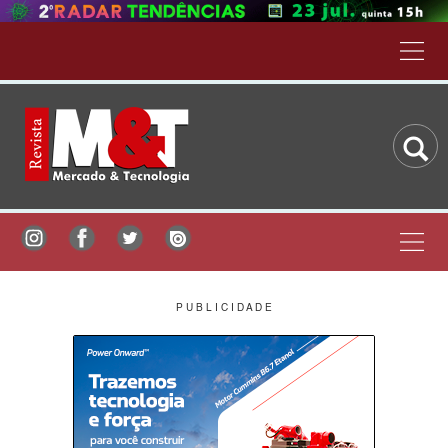
P U B L I C I D A D E