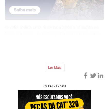
O valor indica uma retomada após a retração de
5,8% em 2025 - a maior queda dos últimos cinco
anos -, interrompendo o dinamismo do comércio
bilateral observado desde a recuperação pós-
pandemia. Composta por
...
Ler Mais
P U B L I C I D A D E