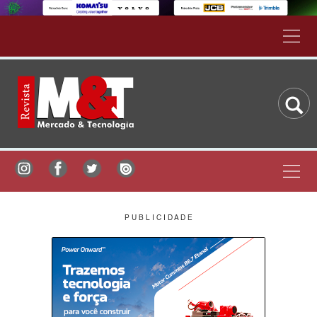
P U B L I C I D A D E