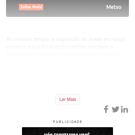
Ao mesmo tempo, a expansão de áreas em larga
escala e a distância entre talhões ampliam a
demanda por soluções que combinem precisão
agronômica, autonomia e eficiência logística.
É nesse contexto que a Crucianelli participou da A
...
Ler Mais
P U B L I C I D A D E