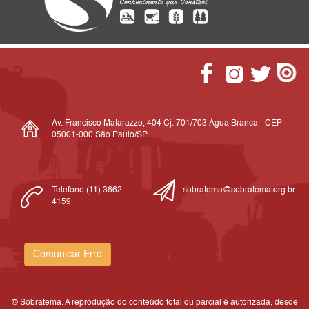
Av. Francisco Matarazzo, 404 Cj. 701/703 Água Branca - CEP
05001-000 São Paulo/SP
Telefone (11) 3662-
sobratema@sobratema.org.br
4159
Comunicar Erro
© Sobratema. A reprodução do conteúdo total ou parcial é autorizada, desde