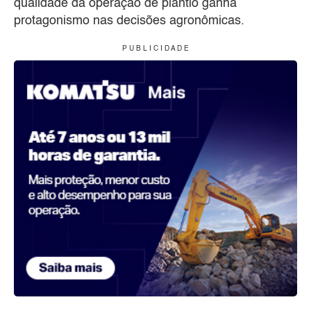
qualidade da operação de plantio ganha
protagonismo nas decisões agronômicas.
P U B L I C I D A D E