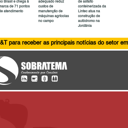
no Brasil e chega à
adequado reduz
de asfalto
marca de 71 pontos
custos de
conteinerizada da
de atendimento
manutenção de
Lintec atua na
máquinas agrícolas
construção de
no campo
autódromo na
Jordânia
&T para receber as principais notícias do setor em