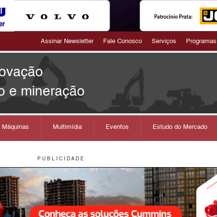
Assinar Newsletter
Fale Conosco
Serviços
Programas
novação
o e mineração
s Máquinas
Multimídia
Eventos
Estudo do Mercado
P U B L I C I D A D E