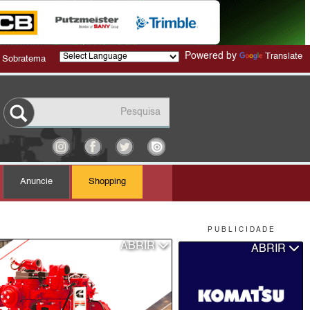
Powered by
Translate
 Sobratema
Anuncie
Shopping
P U B L I C I D A D E
ABRIR
ABRIR