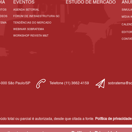
IA
EVENTOS
ESTUDO DE MERCADO
ANU
OTOS
AGENDA SETORIAL
SIMUL
ÍDEOS
FÓRUM DE INFRAESTRUTURA GC
MÍDIA 
TEMA
TENDÊNCIAS DO MERCADO
CALEN
WEBINAR SOBRATEMA
EDITO
WORKSHOP REVISTA M&T
CONTA
1-000 São Paulo/SP
Telefone (11) 3662-4159
sobratema@so
do total ou parcial é autorizada, desde que citada a fonte.
Política de privacidade