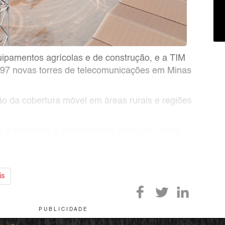
uipamentos agrícolas e de construção, e a TIM
e 97 novas torres de telecomunicações em Minas
ão da cobertura móvel em áreas rurais e regiões
fortalecer a infraestrutura digital da região,
de contribuir para o desenvolvimento econôm
is
P U B L I C I D A D E