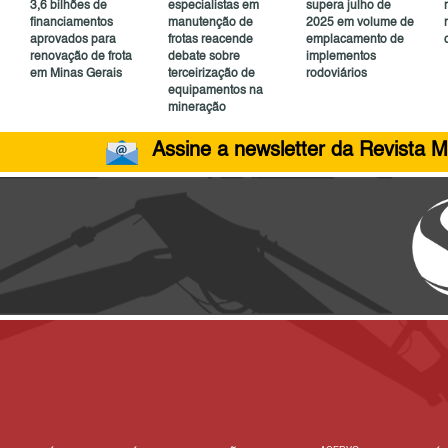
3,6 bilhões de
especialistas em
supera julho de
financiamentos
manutenção de
2025 em volume de
aprovados para
frotas reacende
emplacamento de
renovação de frota
debate sobre
implementos
em Minas Gerais
terceirização de
rodoviários
equipamentos na
mineração
Assine a newsletter da Revista M