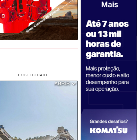
P U B L I C I D A D E
ABRIR