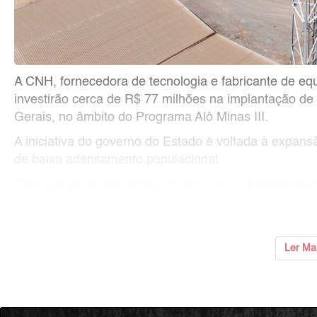
A CNH, fornecedora de tecnologia e fabricante de eq
investirão cerca de R$ 77 milhões na implantação d
Gerais, no âmbito do Programa Alô Minas III.
A iniciativa do governo do Estado é voltada à expans
de baixo adensamento populacional.
Com a implementação das novas torres, a expectativa é 
viabilizando o acesso a tecnologias no campo, além 
...
Ler Ma