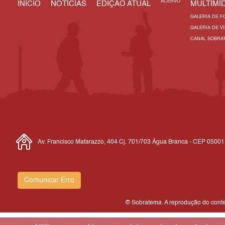
ACERVO
INÍCIO
NOTÍCIAS
EDIÇÃO ATUAL
MULTIMÍD
GALERIA DE F
GALERIA DE V
CANAL SOBRA
Av. Francisco Matarazzo, 404 Cj. 701/703 Água Branca - CEP 0500
Comunicar Erro
© Sobratema. A reprodução do conteú