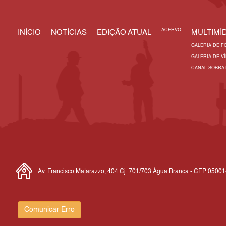
ACERVO
INÍCIO
NOTÍCIAS
EDIÇÃO ATUAL
MULTIMÍD
GALERIA DE F
GALERIA DE V
CANAL SOBRA
Av. Francisco Matarazzo, 404 Cj. 701/703 Água Branca - CEP 0500
Comunicar Erro