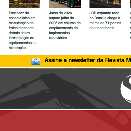
Escassez de
Julho de 2026
JCB expande rede
especialistas em
supera julho de
no Brasil e chega à
manutenção de
2025 em volume de
marca de 71 pontos
frotas reacende
emplacamento de
de atendimento
debate sobre
implementos
terceirização de
rodoviários
equipamentos na
mineração
Assine a newsletter da Revista M