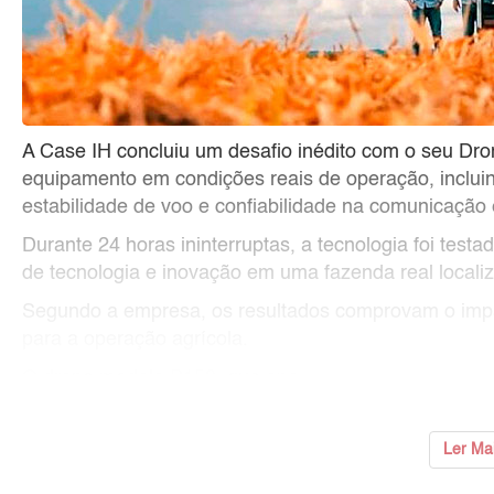
A Case IH concluiu um desafio inédito com o seu Dr
equipamento em condições reais de operação, incluin
estabilidade de voo e confiabilidade na comunicação
Durante 24 horas ininterruptas, a tecnologia foi tes
de tecnologia e inovação em uma fazenda real local
Segundo a empresa, os resultados comprovam o impac
para a operação agrícola.
O drone modelo P150, que ope
...
Ler Ma