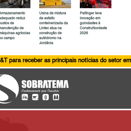
Armazenamento
Usina de mistura
Palfinger leva
adequado reduz
de asfalto
inovação em
custos de
conteinerizada da
guindastes à
manutenção de
Lintec atua na
ConstruNordeste
máquinas agrícolas
construção de
2026
no campo
autódromo na
Jordânia
&T para receber as principais notícias do setor em