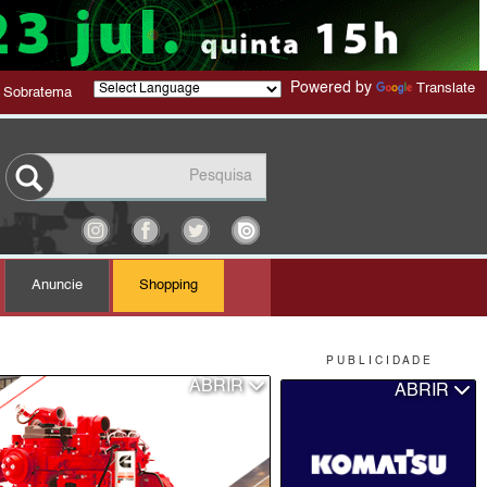
Powered by
Translate
 Sobratema
Anuncie
Shopping
P U B L I C I D A D E
ABRIR
ABRIR