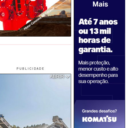
P U B L I C I D A D E
ABRIR