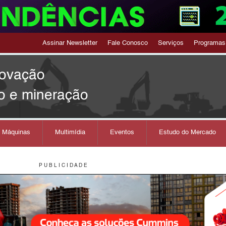
Assinar Newsletter
Fale Conosco
Serviços
Programas
novação
o e mineração
s Máquinas
Multimídia
Eventos
Estudo do Mercado
P U B L I C I D A D E