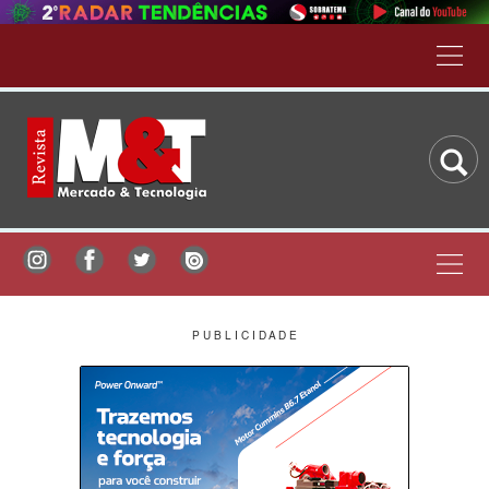
P U B L I C I D A D E