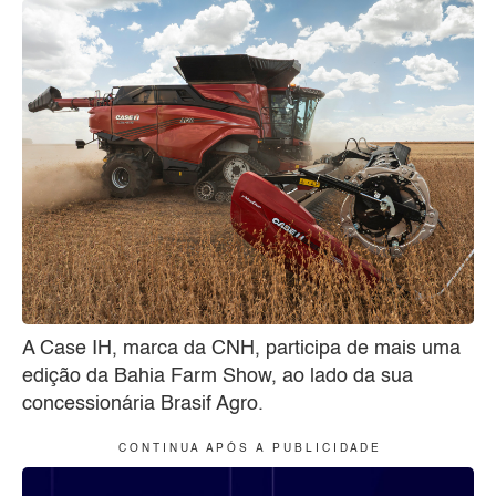
A Case IH, marca da CNH, participa de mais uma
edição da Bahia Farm Show, ao lado da sua
concessionária Brasif Agro.
C O N T I N U A A P Ó S A P U B L I C I D A D E