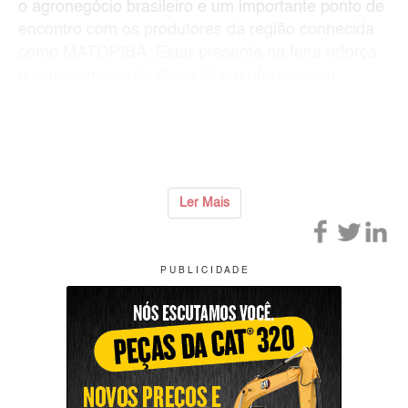
o agronegócio brasileiro e um importante ponto de
encontro com os produtores da região conhecida
como MATOPIBA. Estar presente na feira reforça
o compromisso da Case IH em oferecer um
ecossistema integrado de produtos, soluções e
serviços, com destaque para as máquinas de alta
potência que atendem as necessidades da reg
...
Ler Mais
P U B L I C I D A D E