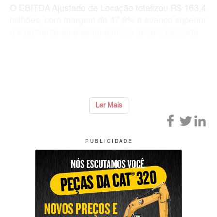
O EBITDA Ajustado de Locação totalizou R$ 163,4
milhões, com margem de 47,9% e avanço superior
a 6 pp frente ao mesmo período do ano passado.
De acordo com a empresa, o desempenho “reflete
os avanços promovidos ao longo dos últimos
trimestres na simp
...
Ler Mais
P U B L I C I D A D E