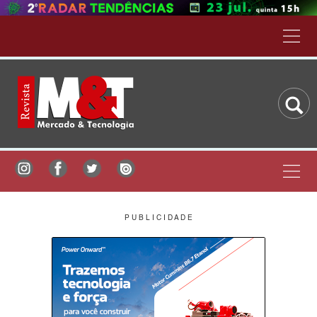
P U B L I C I D A D E