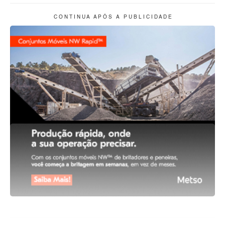
C O N T I N U A A P Ó S A P U B L I C I D A D E