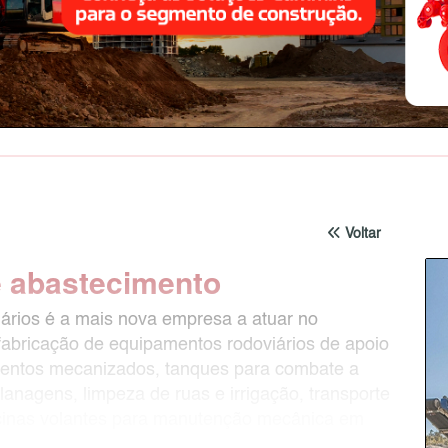
Voltar
e abastecimento
ários é a mais nova empresa a atuar no
abricação de equipamentos rodoviários de apoio
ementos mecanizados, tanques para combate a
lanagens, limpeza de ruas e irrigação, transporte
ficinas volantes para manutenção mecânica em