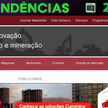
Assinar Newsletter
Fale Conosco
Serviços
Programas
novação
o e mineração
s Máquinas
Multimídia
Eventos
Estudo do Mercado
P U B L I C I D A D E