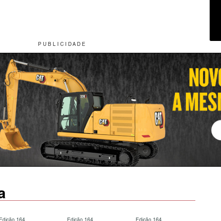
P U B L I C I D A D E
a
Edição 164
Edição 164
Edição 164