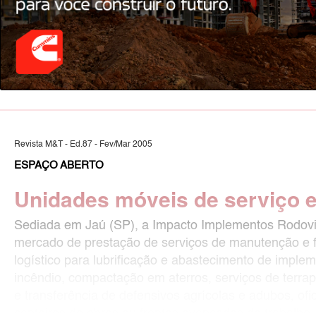
Revista M&T - Ed.87 - Fev/Mar 2005
ESPAÇO ABERTO
Unidades móveis de serviço 
Sediada em Jaú (SP), a Impacto Implementos Rodovi
mercado de prestação de serviços de manutenção e f
logístico para lubrificação e abastecimento de impl
incêndio, compactação em aterros, serviços de terrap
e transferência de defensivos agrícolas e adubos, o
canteiros de obras ou frentes avançadas de trabalho.