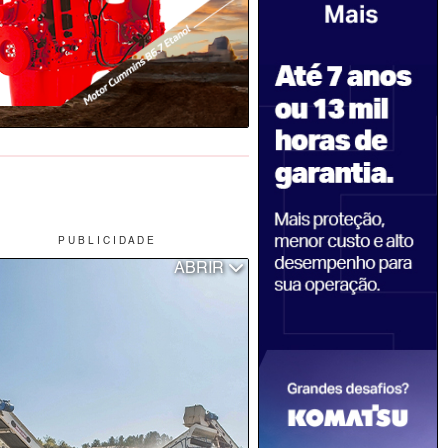
P U B L I C I D A D E
ABRIR