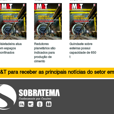
Valetadeira atua
Redutores
Guindaste sobre
em espaços
planetários são
esteiras possui
confinados
indicados para
capacidade de 650
produção de
t
cimento
&T para receber as principais notícias do setor em