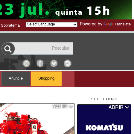
Powered by
Translate
 Sobratema
Anuncie
Shopping
P U B L I C I D A D E
ABRIR
ABRIR