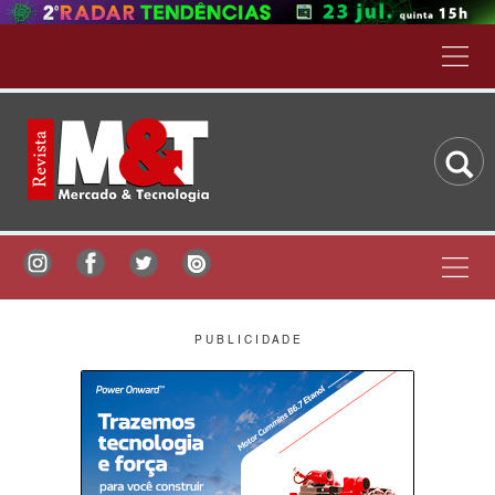
P U B L I C I D A D E