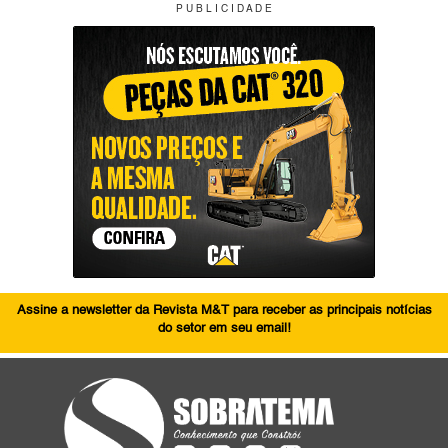
P U B L I C I D A D E
Assine a newsletter da Revista M&T para receber as principais notícias
do setor em seu email!