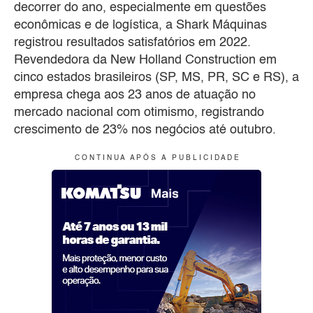
decorrer do ano, especialmente em questões
econômicas e de logística, a Shark Máquinas
registrou resultados satisfatórios em 2022.
Revendedora da New Holland Construction em
cinco estados brasileiros (SP, MS, PR, SC e RS), a
empresa chega aos 23 anos de atuação no
mercado nacional com otimismo, registrando
crescimento de 23% nos negócios até outubro.
C O N T I N U A A P Ó S A P U B L I C I D A D E