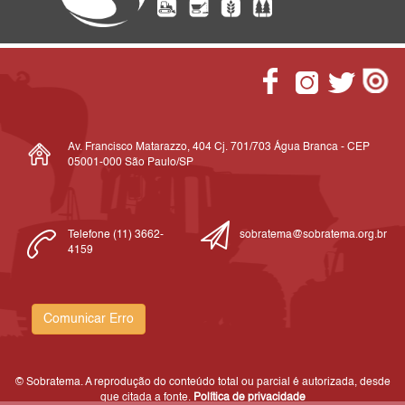
Av. Francisco Matarazzo, 404 Cj. 701/703 Água Branca - CEP
05001-000 São Paulo/SP
Telefone (11) 3662-
sobratema@sobratema.org.br
4159
Comunicar Erro
© Sobratema. A reprodução do conteúdo total ou parcial é autorizada, desde
que citada a fonte.
Política de privacidade