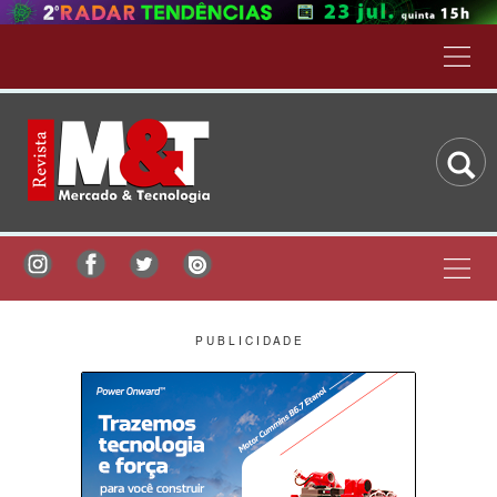
P U B L I C I D A D E