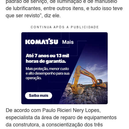
padrão de serviço, de iluminação e de manuseio
de lubrificantes, entre outros itens, e tudo isso teve
que ser revisto”, diz ele.
C O N T I N U A A P Ó S A P U B L I C I D A D E
De acordo com Paulo Ricieri Nery Lopes,
especialista da área de reparo de equipamentos
da construtora, a conscientização dos três