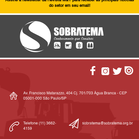
Assine a newsletter da Revista M&T para receber as principais notícias
do setor em seu email!
Av. Francisco Matarazzo, 404 Cj. 701/703 Água Branca - CEP
05001-000 São Paulo/SP
Telefone (11) 3662-
sobratema@sobratema.org.br
4159