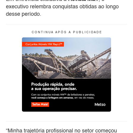
executivo relembra conquistas obtidas ao longo
desse período.
C O N T I N U A A P Ó S A P U B L I C I D A D E
“Minha trajetória profissional no setor começou