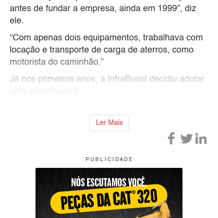
antes de fundar a empresa, ainda em 1999”, diz
ele.
“Com apenas dois equipamentos, trabalhava com
locação e transporte de carga de aterros, como
motorista do caminhão.”
Já nos primeiros anos, a InfraBrasil decidiu adotar
uma estrat&eacut
Ler Mais
P U B L I C I D A D E