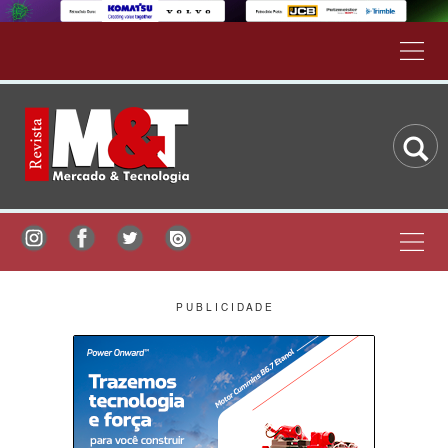
P U B L I C I D A D E