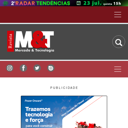
P U B L I C I D A D E