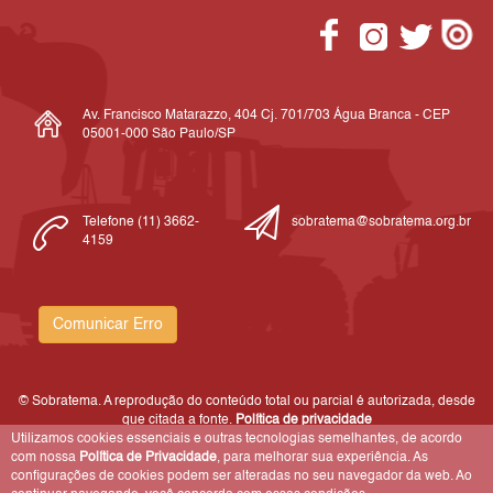
Av. Francisco Matarazzo, 404 Cj. 701/703 Água Branca - CEP
05001-000 São Paulo/SP
Telefone (11) 3662-
sobratema@sobratema.org.br
4159
Comunicar Erro
© Sobratema. A reprodução do conteúdo total ou parcial é autorizada, desde
que citada a fonte.
Política de privacidade
Utilizamos cookies essenciais e outras tecnologias semelhantes, de acordo
com nossa
Política de Privacidade
, para melhorar sua experiência. As
configurações de cookies podem ser alteradas no seu navegador da web. Ao