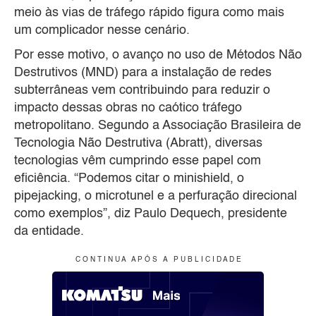
meio às vias de tráfego rápido figura como mais
um complicador nesse cenário.
Por esse motivo, o avanço no uso de Métodos Não
Destrutivos (MND) para a instalação de redes
subterrâneas vem contribuindo para reduzir o
impacto dessas obras no caótico tráfego
metropolitano. Segundo a Associação Brasileira de
Tecnologia Não Destrutiva (Abratt), diversas
tecnologias vêm cumprindo esse papel com
eficiência. “Podemos citar o minishield, o
pipejacking, o microtunel e a perfuração direcional
como exemplos”, diz Paulo Dequech, presidente
da entidade.
C O N T I N U A A P Ó S A P U B L I C I D A D E