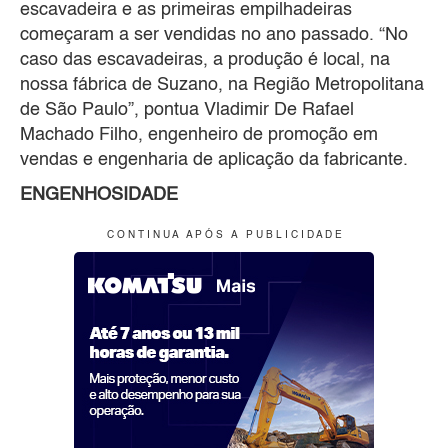
escavadeira e as primeiras empilhadeiras
começaram a ser vendidas no ano passado. “No
caso das escavadeiras, a produção é local, na
nossa fábrica de Suzano, na Região Metropolitana
de São Paulo”, pontua Vladimir De Rafael
Machado Filho, engenheiro de promoção em
vendas e engenharia de aplicação da fabricante.
ENGENHOSIDADE
C O N T I N U A A P Ó S A P U B L I C I D A D E