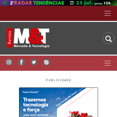
P U B L I C I D A D E