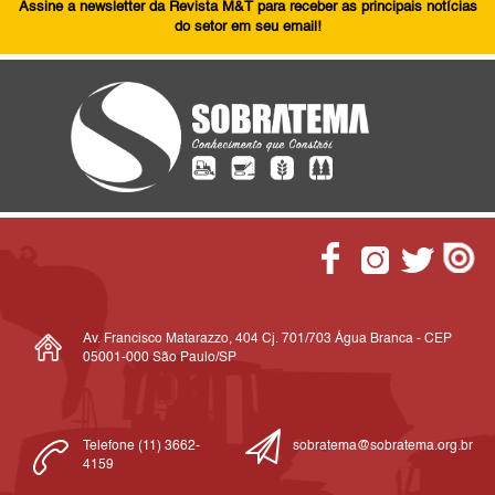
Assine a newsletter da Revista M&T para receber as principais notícias
do setor em seu email!
Av. Francisco Matarazzo, 404 Cj. 701/703 Água Branca - CEP
05001-000 São Paulo/SP
Telefone (11) 3662-
sobratema@sobratema.org.br
4159