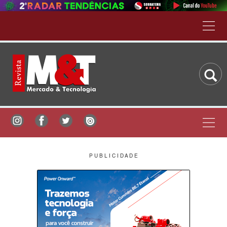
P U B L I C I D A D E