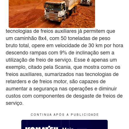
tecnologias de freios auxiliares já permitem que
um caminhão 8x4, com 50 toneladas de peso
bruto total, opere em velocidade de 30 km por hora
descendo rampas com 9% de inclinação sem a
utilização de freio de serviço. Esse é apenas um
exemplo, citado pela Scania, que mostra como os
freios auxiliares, sumarizados nas tecnologias de
retarders e de freios motor, são capazes de
aumentar a segurança nas operações e diminuir
custos com componentes de desgaste de freios de
serviço.
C O N T I N U A A P Ó S A P U B L I C I D A D E