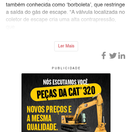
também conhecida como ‘borboleta’, que restringe
a saída do gás de escape. “A válvula localizada no
coletor de escape cria uma alta contrapressão,
que
Ler Mais
P U B L I C I D A D E