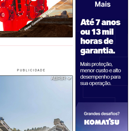
P U B L I C I D A D E
ABRIR