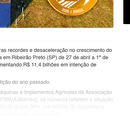
ras recordes e desaceleração no crescimento do
a em Ribeirão Preto (SP) de 27 de abril a 1º de
vimentando R$ 11,4 bilhões em intenção de
dição do ano passado.
áquinas e Implementos Agrícolas da Associação
 (CSMIA/Abimaq), os números refletem a situação
queda de quase 20% nas vendas de máquinas e
 período do ano passado.