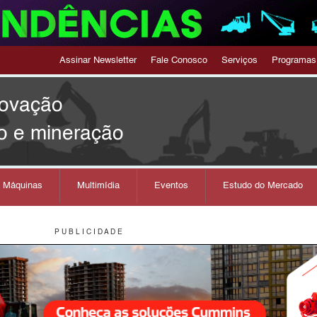
Assinar Newsletter
Fale Conosco
Serviços
Programas
novação
o e mineração
s Máquinas
Multimídia
Eventos
Estudo do Mercado
P U B L I C I D A D E