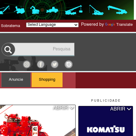
Powered by
Translate
 Sobratema
Anuncie
Shopping
P U B L I C I D A D E
ABRIR
ABRIR