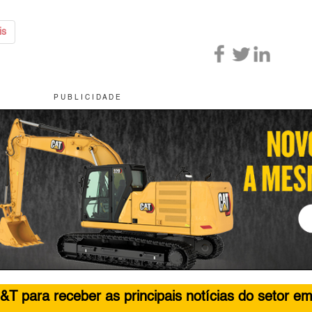
is
P U B L I C I D A D E
&T para receber as principais notícias do setor em