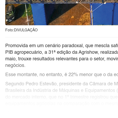
Foto:DIVULGAÇÃO
Promovida em um cenário paradoxal, que mescla saf
PIB agropecuário, a 31ª edição da Agrishow, realizad
maio, trouxe resultados relevantes para o setor, mo
negócios.
Esse montante, no entanto, é 22% menor que o da e
Segundo Pedro Estevão, presidente da Câmara de M
Brasileira da Indústria de Máquinas e Equipamentos
do mercado interno, que no 1º trimestre registrou 
equipamentos agrícolas na comparação com o mesmo
“A alta ta