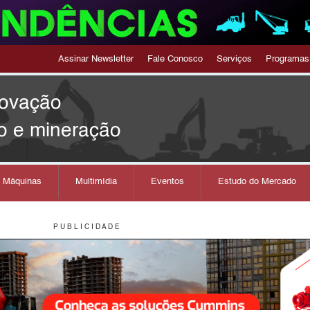
Assinar Newsletter
Fale Conosco
Serviços
Programas
novação
o e mineração
s Máquinas
Multimídia
Eventos
Estudo do Mercado
P U B L I C I D A D E