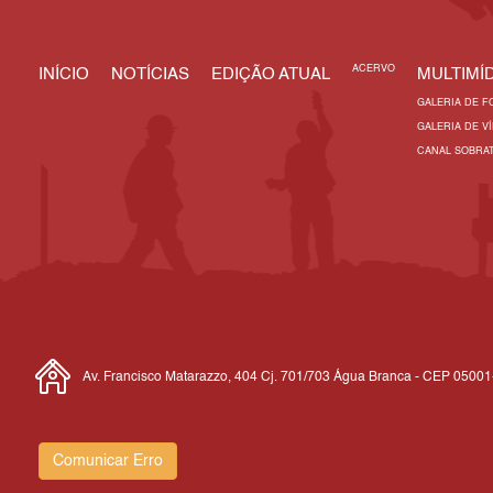
ACERVO
INÍCIO
NOTÍCIAS
EDIÇÃO ATUAL
MULTIMÍD
GALERIA DE F
GALERIA DE V
CANAL SOBRA
Av. Francisco Matarazzo, 404 Cj. 701/703 Água Branca - CEP 0500
Comunicar Erro