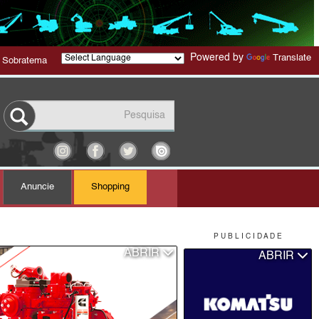
Powered by
Translate
 Sobratema
Anuncie
Shopping
P U B L I C I D A D E
ABRIR
ABRIR