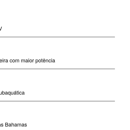
V
eira com maior potência
ubaquática
nas Bahamas