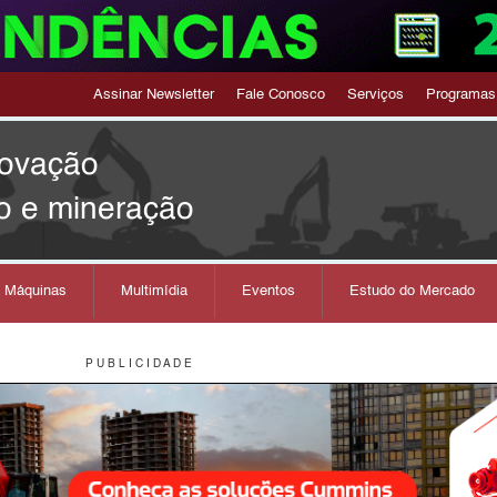
Assinar Newsletter
Fale Conosco
Serviços
Programas
novação
o e mineração
s Máquinas
Multimídia
Eventos
Estudo do Mercado
P U B L I C I D A D E