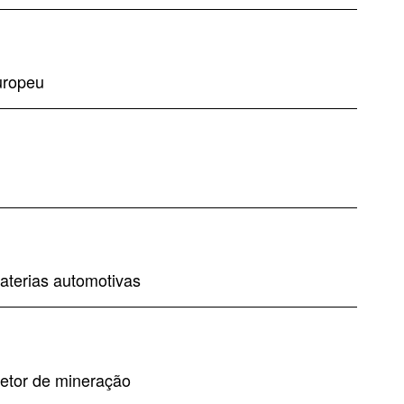
uropeu
baterias automotivas
setor de mineração