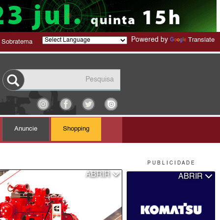
Powered by
Translate
 Sobratema
Anuncie
Shopping
P U B L I C I D A D E
ABRIR
ABRIR