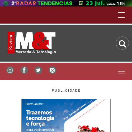
P U B L I C I D A D E