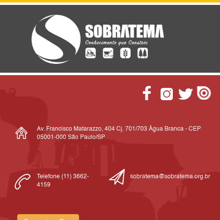
Av. Francisco Matarazzo, 404 Cj. 701/703 Água Branca - CEP
05001-000 São Paulo/SP
Telefone (11) 3662-
sobratema@sobratema.org.br
4159