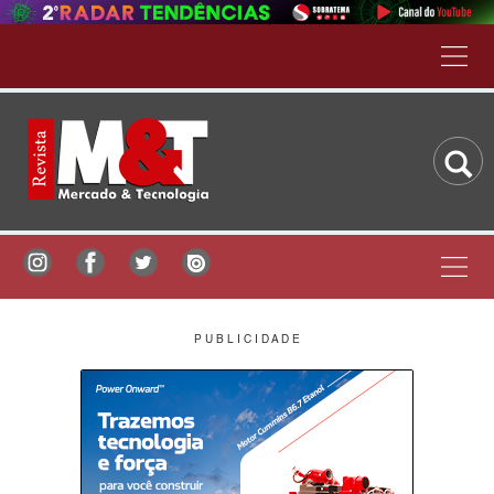
P U B L I C I D A D E