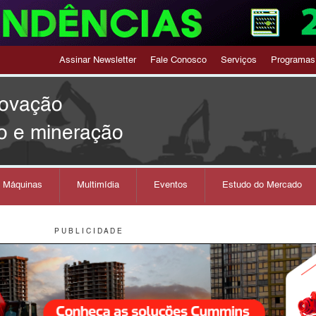
Assinar Newsletter
Fale Conosco
Serviços
Programas
novação
o e mineração
s Máquinas
Multimídia
Eventos
Estudo do Mercado
P U B L I C I D A D E