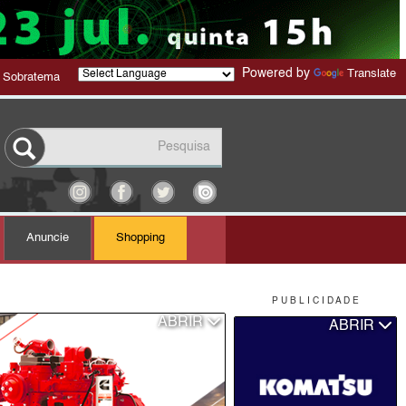
Powered by
Translate
 Sobratema
Anuncie
Shopping
P U B L I C I D A D E
ABRIR
ABRIR