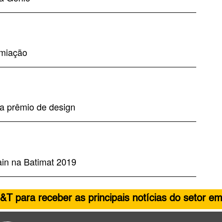
emiação
a prêmio de design
in na Batimat 2019
&T para receber as principais notícias do setor em