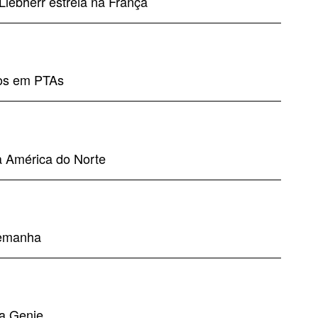
iebherr estreia na França
os em PTAs
a América do Norte
lemanha
da Genie