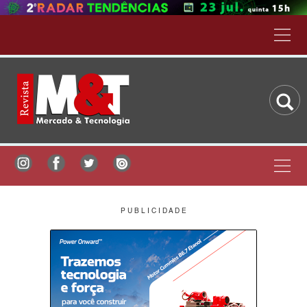
P U B L I C I D A D E