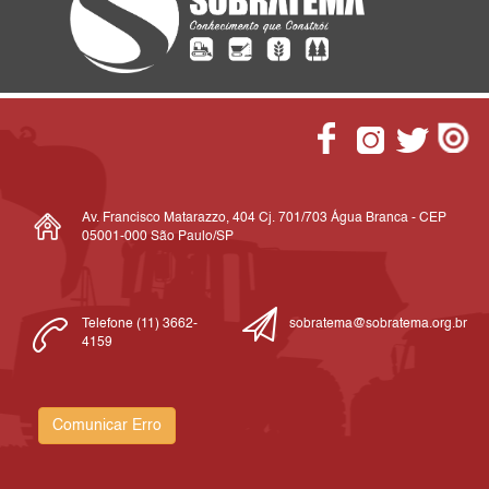
Av. Francisco Matarazzo, 404 Cj. 701/703 Água Branca - CEP
05001-000 São Paulo/SP
Telefone (11) 3662-
sobratema@sobratema.org.br
4159
Comunicar Erro