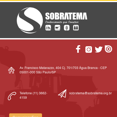
Av. Francisco Matarazzo, 404 Cj. 701/703 Água Branca - CEP
05001-000 São Paulo/SP
Telefone (11) 3662-
sobratema@sobratema.org.br
4159