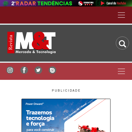
P U B L I C I D A D E