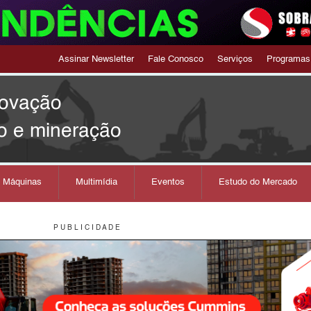
Assinar Newsletter
Fale Conosco
Serviços
Programas
novação
o e mineração
s Máquinas
Multimídia
Eventos
Estudo do Mercado
P U B L I C I D A D E