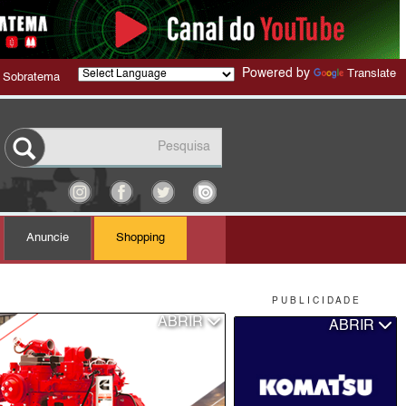
Powered by
Translate
 Sobratema
Anuncie
Shopping
P U B L I C I D A D E
ABRIR
ABRIR