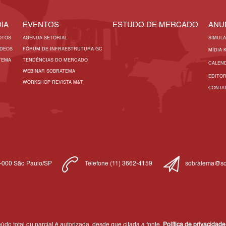
IA
EVENTOS
ESTUDO DE MERCADO
ANU
OTOS
AGENDA SETORIAL
SIMUL
ÍDEOS
FÓRUM DE INFRAESTRUTURA GC
MÍDIA 
TEMA
TENDÊNCIAS DO MERCADO
CALEN
WEBINAR SOBRATEMA
EDITO
WORKSHOP REVISTA M&T
CONTA
1-000 São Paulo/SP
Telefone (11) 3662-4159
sobratema@so
do total ou parcial é autorizada, desde que citada a fonte.
Política de privacidade