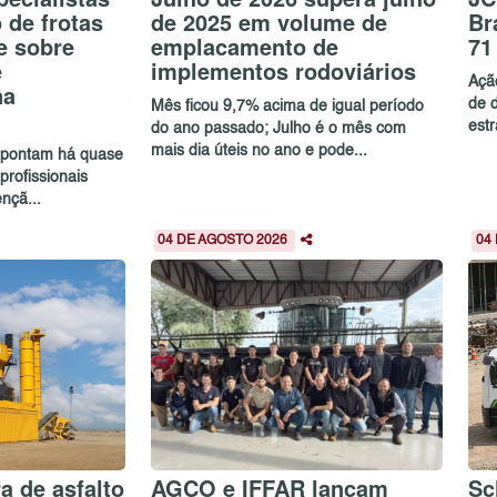
de frotas
de 2025 em volume de
Br
e sobre
emplacamento de
71
e
implementos rodoviários
Açã
na
de 
Mês ficou 9,7% acima de igual período
estr
do ano passado; Julho é o mês com
mais dia úteis no ano e pode...
 apontam há quase
profissionais
nçã...
04 DE AGOSTO 2026
04
a de asfalto
AGCO e IFFAR lançam
Sc