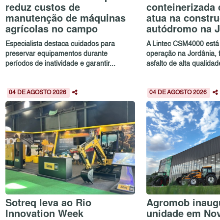
reduz custos de
conteinerizada 
manutenção de máquinas
atua na constr
agrícolas no campo
autódromo na J
Especialista destaca cuidados para
A Lintec CSM4000 está
preservar equipamentos durante
operação na Jordânia,
períodos de inatividade e garantir...
asfalto de alta qualidad
04 DE AGOSTO 2026
04 DE AGOSTO 2026
Sotreq leva ao Rio
Agromob inaug
Innovation Week
unidade em No