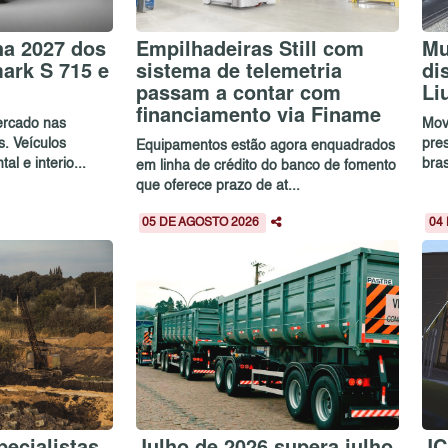
ha 2027 dos
Empilhadeiras Still com
Mu
ark S 715 e
sistema de telemetria
di
passam a contar com
Li
financiamento via Finame
rcado nas
Mov
s. Veículos
pre
Equipamentos estão agora enquadrados
al e interio...
bras
em linha de crédito do banco de fomento
que oferece prazo de at...
05 DE AGOSTO 2026
04
ecialistas
Julho de 2026 supera julho
JC