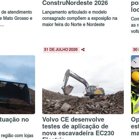
ConstruNordeste 2026
po
lo
e de atendimento
Lançamento articulado e modelo
de Mato Grosso e
consagrado compõem a exposição na
Com
..
maior feira do Norte e Nordeste
as 
volt
31 DE JULHO 2026
30
tuação no
Volvo CE desenvolve
Op
testes de aplicação de
es
nova escavadeira EC230
ma
região com lojas