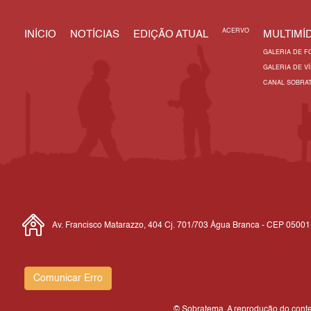
ACERVO
INÍCIO
NOTÍCIAS
EDIÇÃO ATUAL
MULTIMÍD
GALERIA DE F
GALERIA DE V
CANAL SOBRA
Av. Francisco Matarazzo, 404 Cj. 701/703 Água Branca - CEP 0500
Comunicar Erro
© Sobratema. A reprodução do conteú