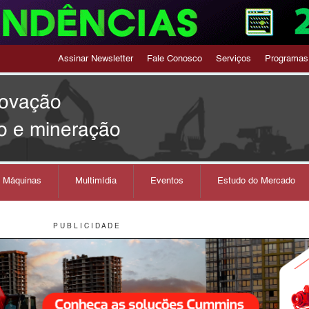
Assinar Newsletter
Fale Conosco
Serviços
Programas
novação
o e mineração
s Máquinas
Multimídia
Eventos
Estudo do Mercado
P U B L I C I D A D E