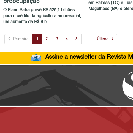
preocupação
em Palmas (TO) e Luís
Magalhães (BA) e oferec
O Plano Safra prevê R$ 525,1 bilhões
para o crédito da agricultura empresarial,
um aumento de R$ 9 b...
Primeira
1
2
3
4
5
…
Última
Assine a newsletter da Revista M