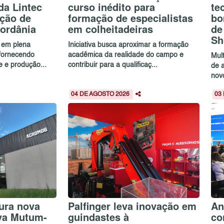
da Lintec
curso inédito para
te
ução de
formação de especialistas
bo
ordânia
em colheitadeiras
de
Sh
 em plena
Iniciativa busca aproximar a formação
 fornecendo
acadêmica da realidade do campo e
Mul
e e produção...
contribuir para a qualificaç...
de 
novo
04 DE AGOSTO 2026
03
ura nova
Palfinger leva inovação em
An
va Mutum-
guindastes à
co