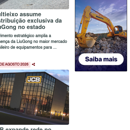
ltieixo assume
stribuição exclusiva da
uGong no estado
imento estratégico amplia a
sença da LiuGong no maior mercado
ileiro de equipamentos para ...
 DE AGOSTO 2026
B expande rede no