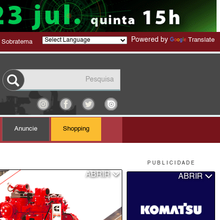
Powered by
Translate
 Sobratema
Anuncie
Shopping
P U B L I C I D A D E
ABRIR
ABRIR