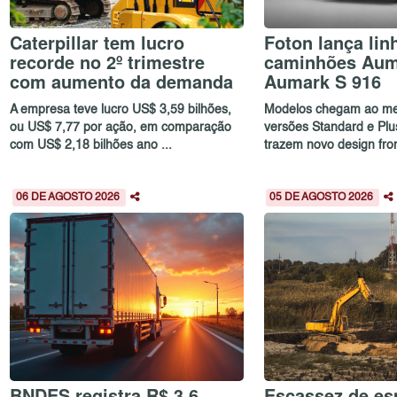
Caterpillar tem lucro
Foton lança lin
recorde no 2º trimestre
caminhões Aum
com aumento da demanda
Aumark S 916
A empresa teve lucro US$ 3,59 bilhões,
Modelos chegam ao me
ou US$ 7,77 por ação, em comparação
versões Standard e Plu
com US$ 2,18 bilhões ano ...
trazem novo design front
06 DE AGOSTO 2026
05 DE AGOSTO 2026
BNDES registra R$ 3,6
Escassez de esp