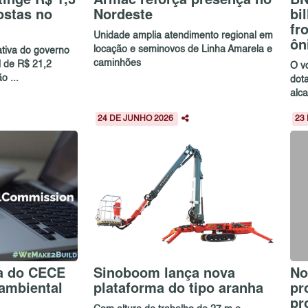
ostas no
Nordeste
bi
fr
Unidade amplia atendimento regional em
ôn
locação e seminovos de Linha Amarela e
ativa do governo
caminhões
l de R$ 21,2
O v
o ...
dot
alc
24 DE JUNHO 2026
23
a do CECE
Sinoboom lança nova
No
ambiental
plataforma do tipo aranha
pr
pr