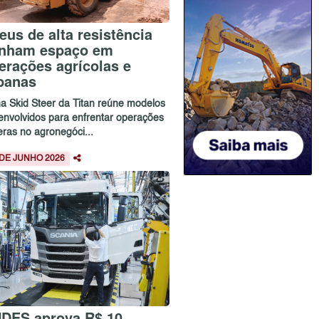
eus de alta resistência
nham espaço em
erações agrícolas e
banas
ha Skid Steer da Titan reúne modelos
envolvidos para enfrentar operações
eras no agronegóci...
 DE JUNHO 2026
DES aprova R$ 10