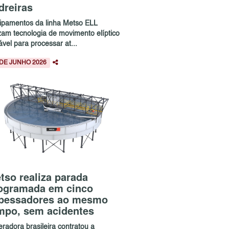
dreiras
ipamentos da linha Metso ELL
izam tecnologia de movimento elíptico
ável para processar at...
 DE JUNHO 2026
tso realiza parada
ogramada em cinco
pessadores ao mesmo
mpo, sem acidentes
radora brasileira contratou a