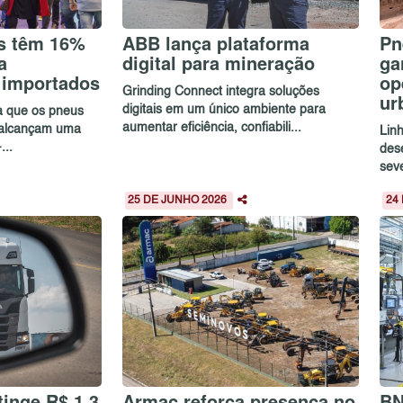
s têm 16%
ABB lança plataforma
Pn
a
digital para mineração
ga
 importados
op
Grinding Connect integra soluções
ur
digitais em um único ambiente para
ca que os pneus
aumentar eficiência, confiabili...
 alcançam uma
Lin
...
des
sev
25 DE JUNHO 2026
24
inge R$ 1,3
Armac reforça presença no
BN