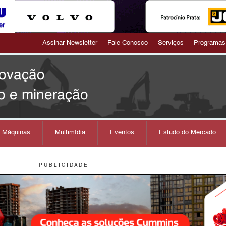
Assinar Newsletter
Fale Conosco
Serviços
Programas
novação
o e mineração
s Máquinas
Multimídia
Eventos
Estudo do Mercado
P U B L I C I D A D E