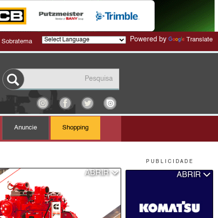
Powered by
Translate
 Sobratema
Anuncie
Shopping
P U B L I C I D A D E
ABRIR
ABRIR