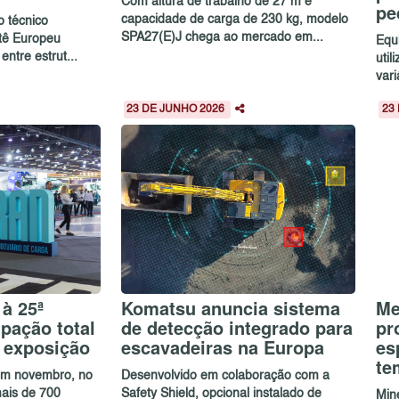
Com altura de trabalho de 27 m e
pe
capacidade de carga de 230 kg, modelo
o técnico
SPA27(E)J chega ao mercado em...
itê Europeu
Equ
ntre estrut...
util
vari
23 DE JUNHO 2026
23
à 25ª
Komatsu anuncia sistema
Me
pação total
de detecção integrado para
pr
e exposição
escavadeiras na Europa
es
te
 em novembro, no
Desenvolvido em colaboração com a
ais de 700
Safety Shield, opcional instalado de
Mine