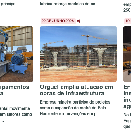
rincipa...
fábrica reforça modelos de es...
emp
250 
22 DE JUNHO 2026
19
uipamentos
Orguel amplia atuação em
En
a
obras de infraestrutura
in
in
Empresa mineira participa de projetos
ag
como a expansão do metrô de Belo
rental movimenta
Horizonte e intervenções em p...
 em setores como
No 
..
Eng
que 