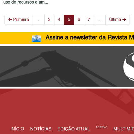
uso de recursos e am...
Primeira
…
3
4
5
6
7
…
Última
Assine a newsletter da Revista M
ACERVO
INÍCIO
NOTÍCIAS
EDIÇÃO ATUAL
MULTIMÍD