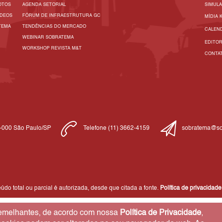
OTOS
AGENDA SETORIAL
SIMUL
ÍDEOS
FÓRUM DE INFRAESTRUTURA GC
MÍDIA 
TEMA
TENDÊNCIAS DO MERCADO
CALEN
WEBINAR SOBRATEMA
EDITO
WORKSHOP REVISTA M&T
CONTA
1-000 São Paulo/SP
Telefone (11) 3662-4159
sobratema@so
do total ou parcial é autorizada, desde que citada a fonte.
Política de privacidade
 semelhantes, de acordo com nossa
Política de Privacidade
,