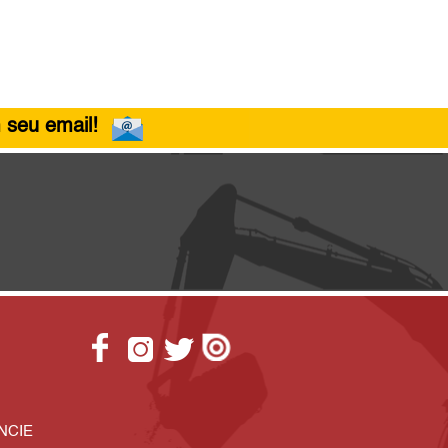
 seu email!
NCIE