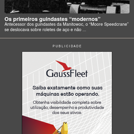
Os primeiros guindastes “modernos”
Antecessor dos guindastes da Manitowoc, o “Moore Speedcrane”
se deslocava sobre roletes de aço e não ...
P U B L I C I D A D E