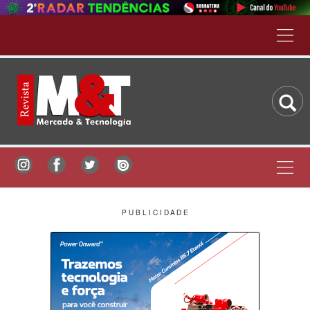
P U B L I C I D A D E