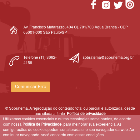
Av. Francisco Matarazzo, 404 Cj. 701/703 Água Branca - CEP
05001-000 São Paulo/SP
Telefone (11) 3662-
sobratema@sobratema.org.br
4159
Comunicar Erro
© Sobratema. A reprodução do conteúdo total ou parcial é autorizada, desde
que citada a fonte.
Política de privacidade
Utilizamos cookies essenciais e outras tecnologias semelhantes, de acordo
com nossa
Política de Privacidade
, para melhorar sua experiência. As
configurações de cookies podem ser alteradas no seu navegador da web. Ao
continuar navegando, você concorda com essas condições.