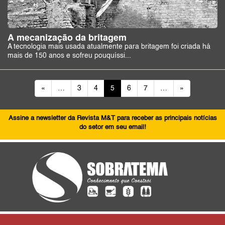
A mecanização da britagem
A tecnologia mais usada atualmente para britagem foi criada há
mais de 150 anos e sofreu pouquíssi...
«
…
3
4
5
6
7
…
»
Assine a newsletter da Revista M&T para receber as principais notícias
do setor em seu email!